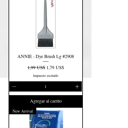
ANNIE - Dye Brush Lg #2908
Precio
Precio de oferta
1,99 US$
1,79 US$
Impuesto excluido
Agregar al carrito
New Arrival