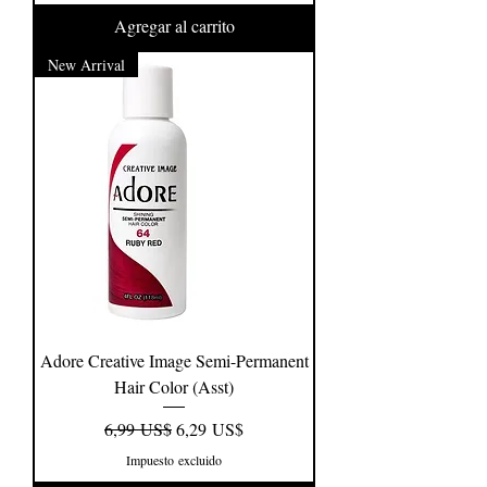
Agregar al carrito
New Arrival
Adore Creative Image Semi-Permanent
Hair Color (Asst)
Precio
Precio de oferta
6,99 US$
6,29 US$
Impuesto excluido