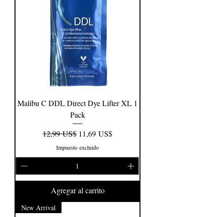
Malibu C DDL Direct Dye Lifter XL 1
Pack
Precio
Precio de oferta
12,99 US$
11,69 US$
Impuesto excluido
Agregar al carrito
New Arrival