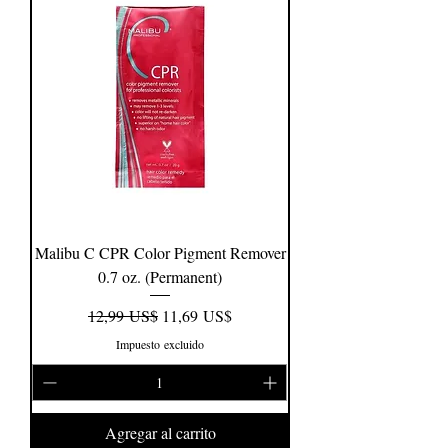
Malibu C CPR Color Pigment Remover
0.7 oz. (Permanent)
Precio
Precio de oferta
12,99 US$
11,69 US$
Impuesto excluido
Agregar al carrito