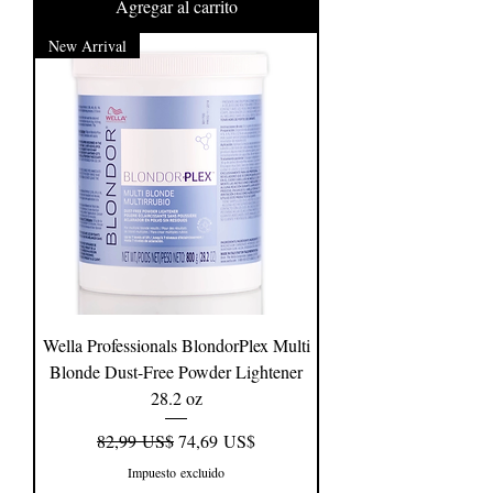
Agregar al carrito
New Arrival
Wella Professionals BlondorPlex Multi
Blonde Dust-Free Powder Lightener
28.2 oz
Precio
Precio de oferta
82,99 US$
74,69 US$
Impuesto excluido