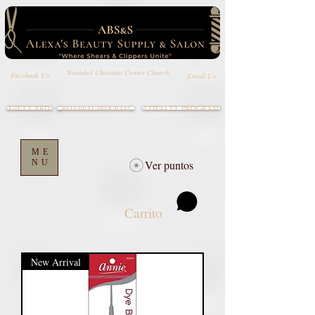
Wounded Christian Center Church
Email Us
Facebook Us
GIFT CARD
LOYALTY PROGRAM
REFERRAL PROGRAM
ME
NU
Ver puntos
Carrito
New Arrival