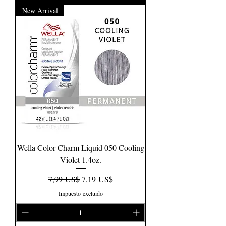
New Arrival
Wella Color Charm Liquid 050 Cooling
Violet 1.4oz.
Precio
Precio de oferta
7,99 US$
7,19 US$
Impuesto excluido