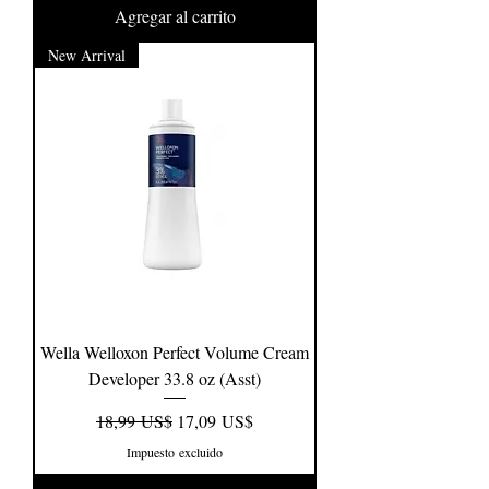
Agregar al carrito
New Arrival
Wella Welloxon Perfect Volume Cream
Developer 33.8 oz (Asst)
Precio
Precio de oferta
18,99 US$
17,09 US$
Impuesto excluido