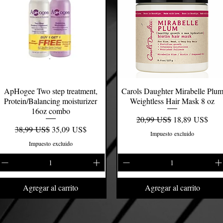
ApHogee Two step treatment,
Vista rápida
Carols Daughter Mirabelle Plu
Vista rápida
Protein/Balancing moisturizer
Weightless Hair Mask 8 oz
16oz combo
Precio
Precio de oferta
20,99 US$
18,89 US$
Precio
Precio de oferta
38,99 US$
35,09 US$
Impuesto excluido
Impuesto excluido
Agregar al carrito
Agregar al carrito