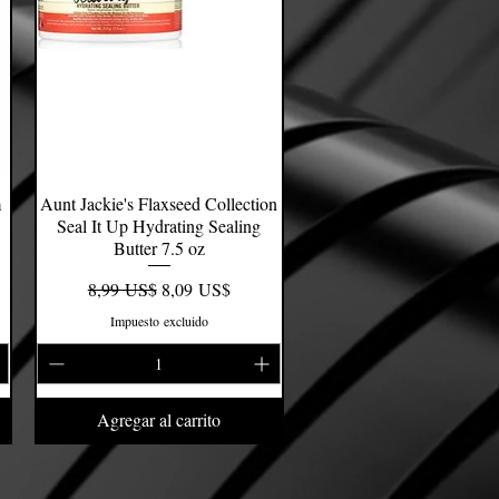
m
Aunt Jackie's Flaxseed Collection
Vista rápida
Seal It Up Hydrating Sealing
Butter 7.5 oz
Precio
Precio de oferta
8,99 US$
8,09 US$
Impuesto excluido
Agregar al carrito