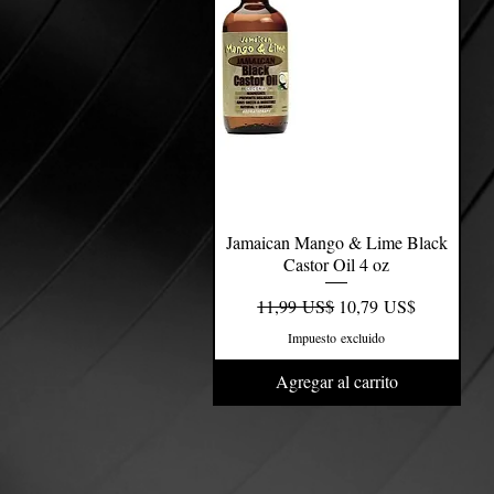
Jamaican Mango & Lime Black
Vista rápida
Castor Oil 4 oz
Precio
Precio de oferta
11,99 US$
10,79 US$
Impuesto excluido
Agregar al carrito