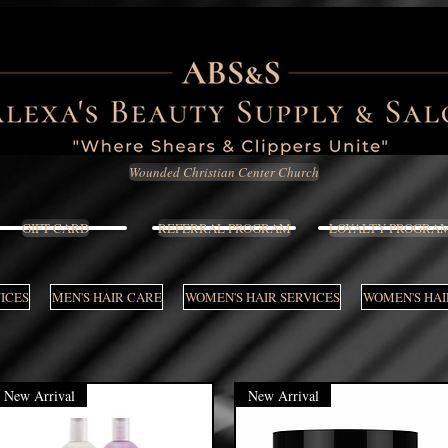
Wounded Christian Center Church
GIFT CARD
REFERRAL PROGRAM
LOYALTY PROGRA
VICES
MEN'S HAIR CARE
WOMEN'S HAIR SERVICES
WOMEN'S HAI
New Arrival
New Arrival