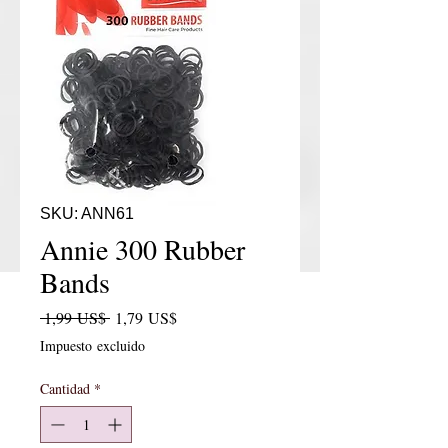
SKU: ANN61
Annie 300 Rubber
Bands
Precio
Precio de oferta
 1,99 US$ 
1,79 US$
Impuesto excluido
Cantidad
*