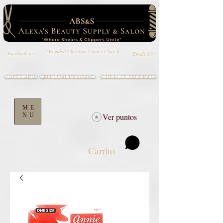
Wounded Christian Center Church
Email Us
Facebook Us
GIFT CARD
LOYALTY PROGRAM
REFERRAL PROGRAM
ME
NU
Ver puntos
Carrito