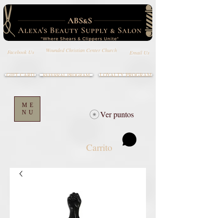
Wounded Christian Center Church
Email Us
Facebook Us
GIFT CARD
LOYALTY PROGRAM
REFERRAL PROGRAM
ME
NU
Ver puntos
Carrito