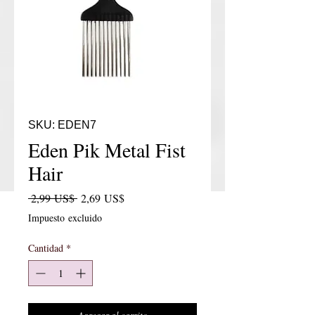
SKU: EDEN7
Eden Pik Metal Fist
Hair
Precio
Precio de oferta
 2,99 US$ 
2,69 US$
Impuesto excluido
Cantidad
*