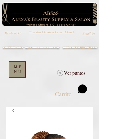
Wounded Christian Center Church
Email Us
Facebook Us
GIFT CARD
LOYALTY PROGRAM
REFERRAL PROGRAM
ME
NU
Ver puntos
Carrito