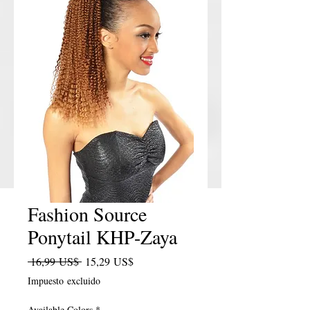
Fashion Source
Ponytail KHP-Zaya
Precio
Precio de oferta
 16,99 US$ 
15,29 US$
Impuesto excluido
Available Colors
*