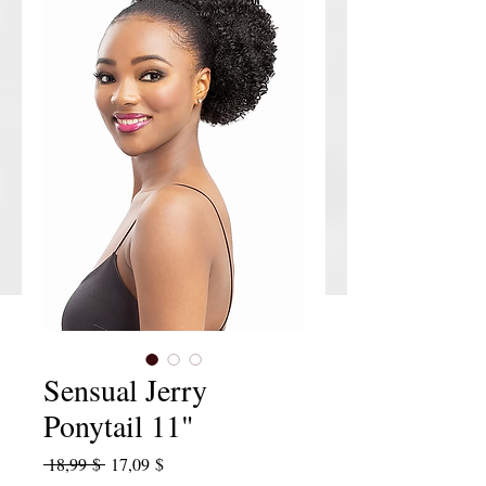
Sensual Jerry
Ponytail 11"
Standardpreis
Sale-Preis
 18,99 $ 
17,09 $