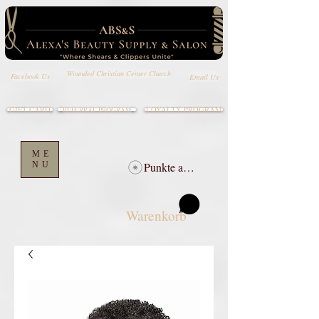
Wounded Christian Center Church
Email Us
Facebook Us
GIFT CARD
LOYALTY PROGRAM
REFERRAL PROGRAM
ME
NU
Punkte ansehen
Warenkorb