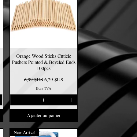
Orange Wood Sticks Cuticle
Aperçu rapide
Pushers Pointed & Beveled Ends
100pcs
el
Prix original
Prix promotionnel
6,99 $US
6,29 $US
Hors TVA
Ajouter au panier
New Arrival