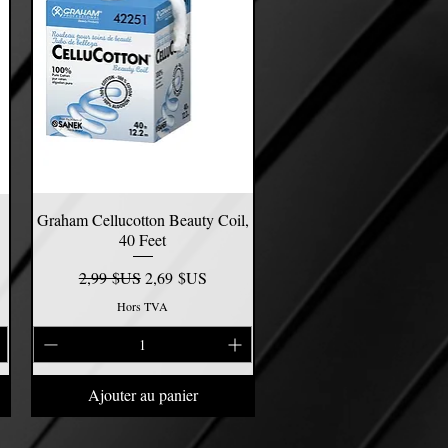
Graham Cellucotton Beauty Coil,
Aperçu rapide
40 Feet
el
Prix original
Prix promotionnel
2,99 $US
2,69 $US
Hors TVA
Ajouter au panier