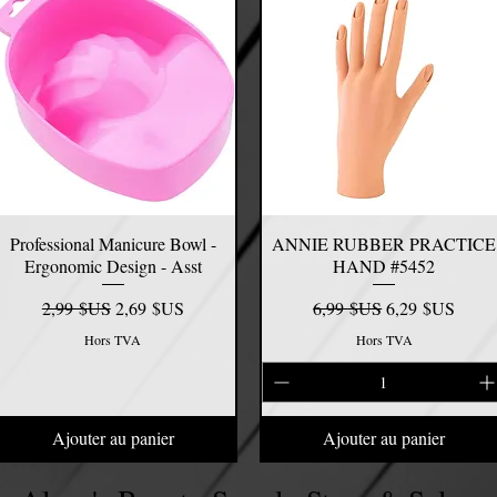
Professional Manicure Bowl -
Aperçu rapide
ANNIE RUBBER PRACTICE
Aperçu rapide
Ergonomic Design - Asst
HAND #5452
Prix original
Prix promotionnel
Prix original
Prix promotionn
2,99 $US
2,69 $US
6,99 $US
6,29 $US
Hors TVA
Hors TVA
Ajouter au panier
Ajouter au panier