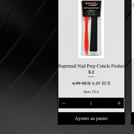
Supernail Nail Prep Cuticle Pusher
Aperçu rapide
Kit
Prix original
Prix promotionnel
4,99 $US
4,49 $US
Hors TVA
Ajouter au panier