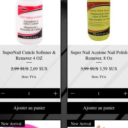
SuperNail Cuticle Softener &
Aperçu rapide
Super Nail Acetone Nail Polish
Aperçu rapide
Remover 4 OZ
Remover, 8 Oz
Prix original
Prix promotionnel
Prix original
Prix promotionn
2,99 $US
2,69 $US
3,99 $US
3,59 $US
Hors TVA
Hors TVA
Ajouter au panier
Ajouter au panier
New Arrival
New Arrival