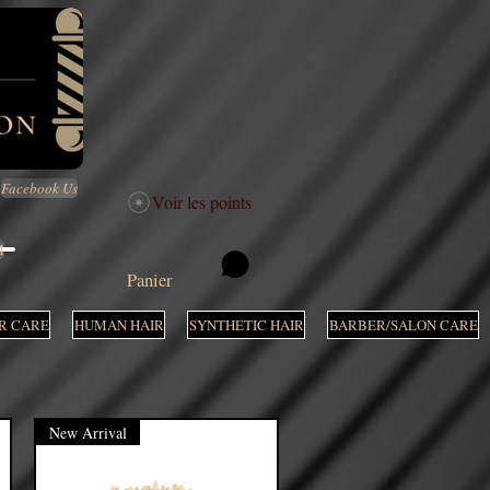
Facebook Us
Voir les points
M
Panier
R CARE
HUMAN HAIR
SYNTHETIC HAIR
BARBER/SALON CARE
New Arrival