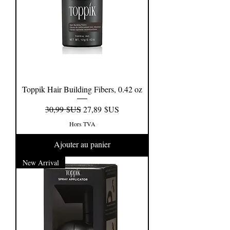
Toppik Hair Building Fibers, 0.42 oz
Prix original
Prix promotionnel
30,99 $US
27,89 $US
Hors TVA
Ajouter au panier
New Arrival