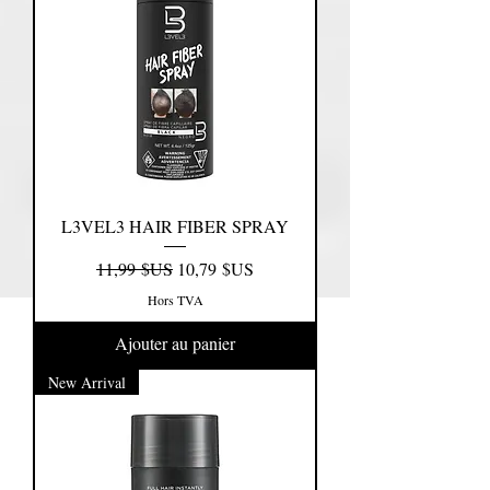
L3VEL3 HAIR FIBER SPRAY
Prix original
Prix promotionnel
11,99 $US
10,79 $US
Hors TVA
Ajouter au panier
New Arrival