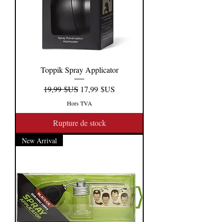
Toppik Spray Applicator
Prix original
Prix promotionnel
19,99 $US
17,99 $US
Hors TVA
Rupture de stock
New Arrival