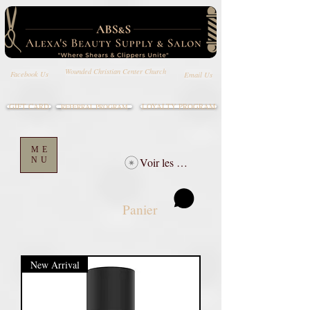
Wounded Christian Center Church
Email Us
Facebook Us
GIFT CARD
LOYALTY PROGRAM
REFERRAL PROGRAM
ME
NU
Voir les points
Panier
New Arrival