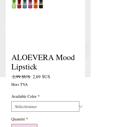
ALOEVERA Mood
Lipstick
Prix original
Prix promotionnel
 2,99 $US 
2,69 $US
Hors TVA
Available Color
*
Quantité
*