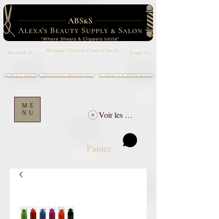
Wounded Christian Center Church
Email Us
Facebook Us
GIFT CARD
LOYALTY PROGRAM
REFERRAL PROGRAM
ME
NU
Voir les points
Panier