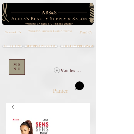
Wounded Christian Center Church
Email Us
Facebook Us
GIFT CARD
LOYALTY PROGRAM
REFERRAL PROGRAM
ME
NU
Voir les points
Panier