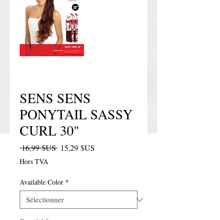
SENS SENS
PONYTAIL SASSY
CURL 30"
Prix original
Prix promotionnel
 16,99 $US 
15,29 $US
Hors TVA
Available Color
*