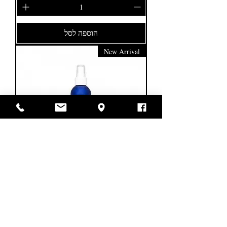
הוספה לסל
New Arrival
Demert Wig & Weave Pump Spray 8oz.
מחיר רגיל
מחיר מבצע
לא כולל מע״מ