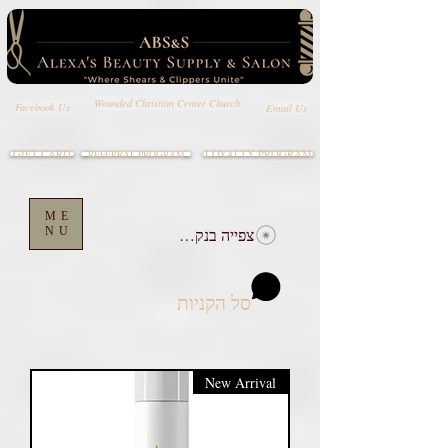
Wounded Christian Center Church
Email Us
Facebook Us
GIFT CARD
LOYALTY PROGRAM
REFERRAL PROGRAM
ME
צפייה בנקודות
NU
סל הקניות
New Arrival