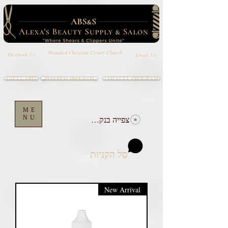
Wounded Christian Center Church
Email Us
Facebook Us
GIFT CARD
LOYALTY PROGRAM
REFERRAL PROGRAM
ME
צפייה בנקודות
NU
סל הקניות
New Arrival