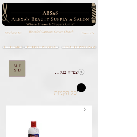
Wounded Christian Center Church
Email Us
Facebook Us
GIFT CARD
LOYALTY PROGRAM
REFERRAL PROGRAM
ME
צפייה בנקודות
NU
סל הקניות