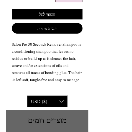
הוספה לסל
לקנייה מהירה
Salon Pro 30 Seconds Remover Shampoo is
a conditioning shampoo that leaves no
residue or build-up as it cleanes the hair,
weave and/or extensions of oils and
removes all traces of bonding glue. The hair
is left soft, tangle-free and easy to manage.
USD ($)
מוצרים דומים