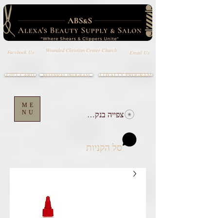
Wounded Christian Center Church
Email Us
Facebook Us
GIFT CARD
LOYALTY PROGRAM
REFERRAL PROGRAM
ME
צפייה בנקודות
NU
סל הקניות