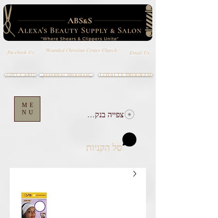
Wounded Christian Center Church
Email Us
Facebook Us
GIFT CARD
LOYALTY PROGRAM
REFERRAL PROGRAM
ME
צפייה בנקודות
NU
סל הקניות