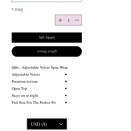
כמות
*
הוספה לסל
לקנייה מהירה
Qfitt - Adjustable Velcro Span Wrap
Adjustable Velcro
Premium texture
Open Top
Stays on at night
Full Size For The Perfect Fit
USD ($)