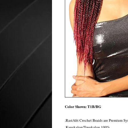
Color Shown: T1B/BG
RastAfri Crochet Braids are Premium Syn
100% Kanekalon/Toyokalon.