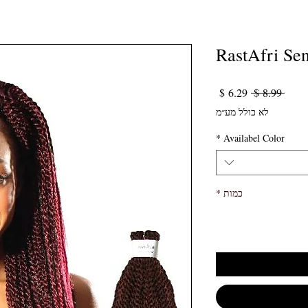
RastAfri Sen
מחיר רגיל
מחיר מבצע
 ‏8.99 ‏$ 
לא כולל מע״מ
*
Availabel Color
כמות
*