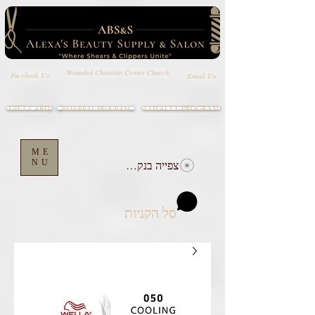
Wounded Christian Center Church
Email Us
Facebook Us
GIFT CARD
LOYALTY PROGRAM
REFERRAL PROGRAM
ME
צפייה בנקודות
NU
סל הקניות