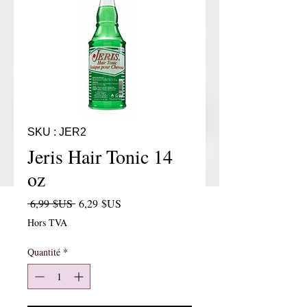
SKU : JER2
Jeris Hair Tonic 14
oz
Prix original
Prix promotionnel
 6,99 $US 
6,29 $US
Hors TVA
Quantité
*