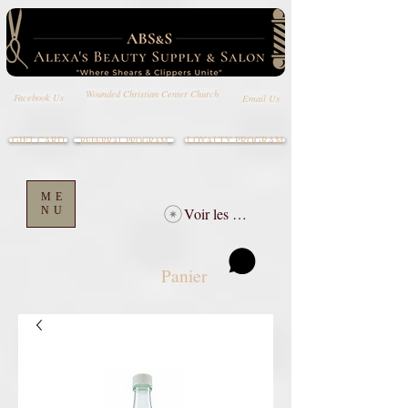
Wounded Christian Center Church
Email Us
Facebook Us
GIFT CARD
LOYALTY PROGRAM
REFERRAL PROGRAM
ME
NU
Voir les points
Panier