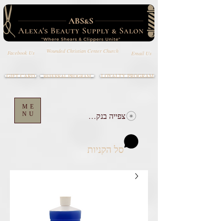
Wounded Christian Center Church
Email Us
Facebook Us
GIFT CARD
LOYALTY PROGRAM
REFERRAL PROGRAM
ME
צפייה בנקודות
NU
סל הקניות