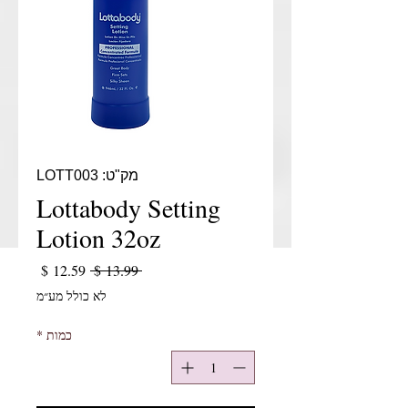
מק"ט: LOTT003
Lottabody Setting
Lotion 32oz
מחיר רגיל
מחיר מב
 ‏13.99 ‏$ 
לא כולל מע״מ
כמות
*