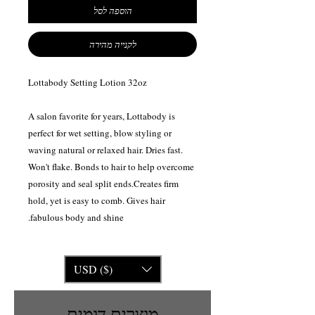
הוספה לסל
לקנייה מהירה
Lottabody Setting Lotion 32oz
A salon favorite for years, Lottabody is
perfect for wet setting, blow styling or
waving natural or relaxed hair. Dries fast.
Won't flake. Bonds to hair to help overcome
porosity and seal split ends.Creates firm
hold, yet is easy to comb. Gives hair
fabulous body and shine.
USD ($)
מוצרים דומים